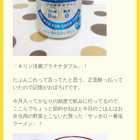
「キリン淡麗プラチナダブル」！
たぶんこれって言ってたと思う。正直酔っ払って
いたので記憶がおぼろげです。
今月入ってかなりの頻度で飲みに行ってるので、
ここらでちょっと節約せねばと今日のごはんはお
弁当用の野菜とこないだ買った「サッポロ一番塩
ラーメン」！