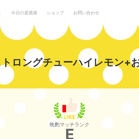
く
今日の居酒屋
ショップ
お問い合わせ
ストロングチューハイレモン+
晩酌マッチランク
E