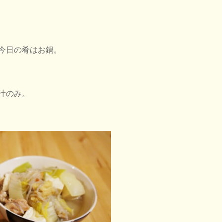
今日の肴はお鍋。
汁のみ。