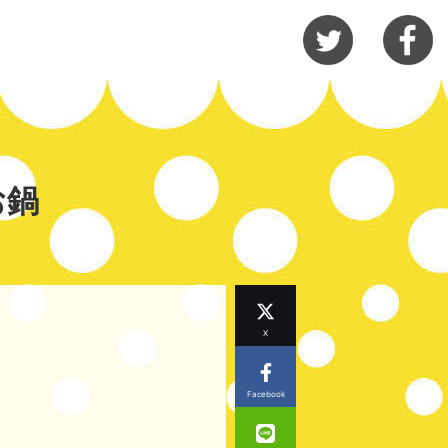
お鍋
X
Facebook