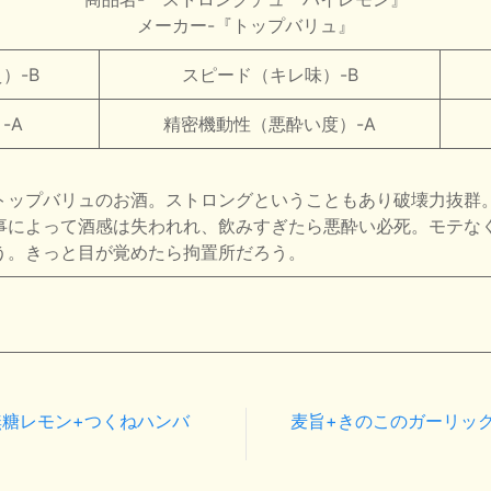
メーカー-『トップバリュ』
）-B
スピード（キレ味）-B
-A
精密機動性（悪酔い度）-A
トップバリュのお酒。ストロングということもあり破壊力抜群
事によって酒感は失われれ、飲みすぎたら悪酔い必死。モテな
う。きっと目が覚めたら拘置所だろう。
糖レモン+つくねハンバ
麦旨+きのこのガーリッ