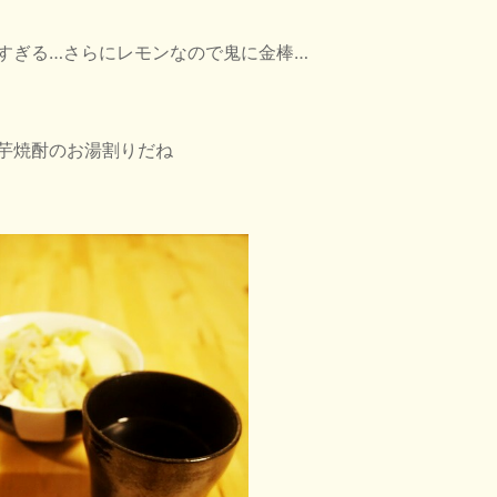
すぎる…さらにレモンなので鬼に金棒…
芋焼酎のお湯割りだね