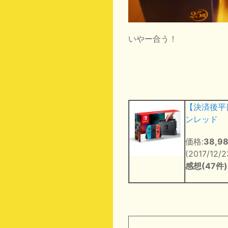
いやー合う！
【決済後平日3
ンレッド
価格:
38,9
(2017/12/
感想(47件)