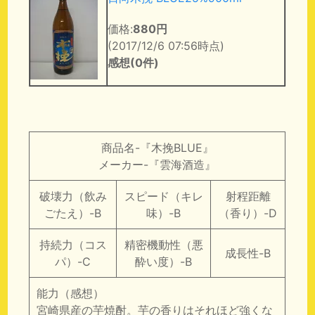
価格:
880円
(2017/12/6 07:56時点)
感想(0件)
商品名-『木挽BLUE』
メーカー-『雲海酒造』
破壊力（飲み
スピード（キレ
射程距離
ごたえ）-B
味）-B
（香り）-D
持続力（コス
精密機動性（悪
成長性-B
パ）-C
酔い度）-B
能力（感想）
宮崎県産の芋焼酎。芋の香りはそれほど強くな