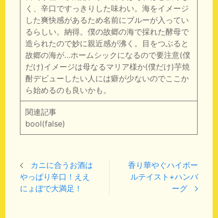
く、辛口ですっきりした味わい。海をイメージ
した爽快感があるため名前にブルーが入ってい
るらしい。納得。僕の故郷の海で採れた酵母で
造られたので妙に親近感が沸く。目をつぶると
故郷の海が…ホームシックになるので要注意(僕
だけ)イメージは母なるマリア様か(僕だけ)芋焼
酎デビューしたい人には癖が少ないのでここか
ら始めるのも良いかも。
関連記事
bool(false)
カニに合うお酒は
香り華やぐハイボー
やっぱり辛口！ええ
ルテイスト+ハンバ
にょぼで大満足！
ーグ