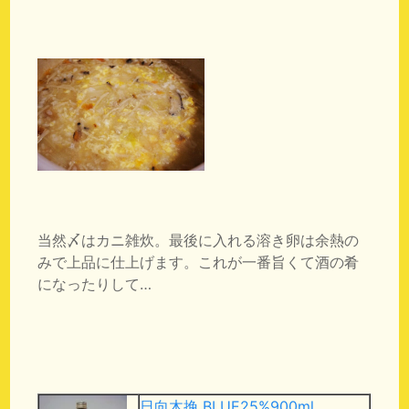
当然〆はカニ雑炊。最後に入れる溶き卵は余熱の
みで上品に仕上げます。これが一番旨くて酒の肴
になったりして…
日向木挽 BLUE25%900ml