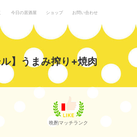
く
今日の居酒屋
ショップ
お問い合わせ
ル】うまみ搾り+焼肉
晩酌マッチランク