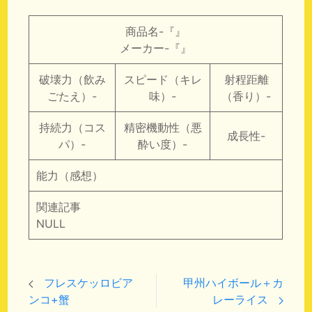
商品名-『』
メーカー-『』
破壊力（飲み
スピード（キレ
射程距離
ごたえ）-
味）-
（香り）-
持続力（コス
精密機動性（悪
成長性-
パ）-
酔い度）-
能力（感想）
関連記事
NULL
フレスケッロビア
甲州ハイボール＋カ
ンコ+蟹
レーライス