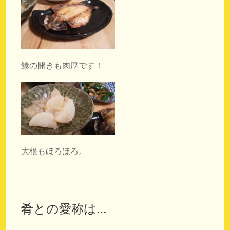
鯵の開きも肉厚です！
大根もほろほろ。
肴との愛称は…