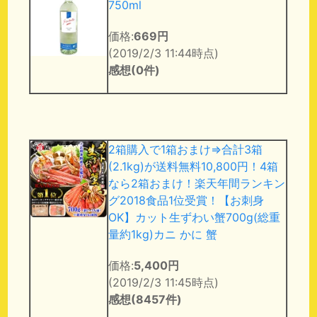
750ml
価格:
669円
(2019/2/3 11:44時点)
感想(0件)
2箱購入で1箱おまけ⇒合計3箱
(2.1kg)が送料無料10,800円！4箱
なら2箱おまけ！楽天年間ランキン
グ2018食品1位受賞！【お刺身
OK】カット生ずわい蟹700g(総重
量約1kg)カニ かに 蟹
価格:
5,400円
(2019/2/3 11:45時点)
感想(8457件)