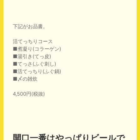
下記がお品書。
活てっちりコース
■煮凝り(コラーゲン)
■湯引き(てっ皮)
■てっさ(ふぐ刺し)
■活てっちり(ふぐ鍋)
■〆の雑炊
4,500円(税抜)
開口一番はやっぱりビールで