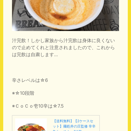
汁完飲！しかし家族から汁完飲は身体に良くない
ので止めてくれと注意されましたので、これから
は完飲は自粛します…
辛さレベルは☆6
※☆10段階
※ＣｏＣｏ壱10辛は☆7.5
【送料無料】【2ケースセ
ット】麺処井の庄監修 辛辛