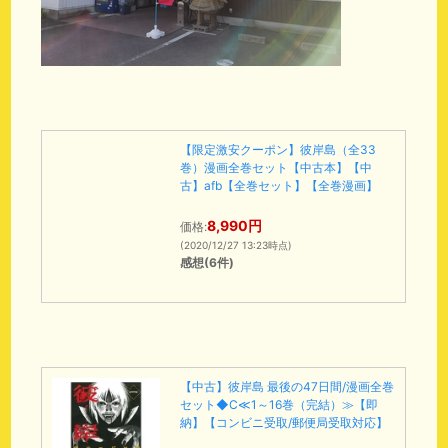
【限定激安クーポン】彼岸島（全33
巻）漫画全巻セット【中古本】【中
古】afb【全巻セット】【全巻漫画】
8,990円
価格:
(2020/12/27 13:23時点)
感想(6件)
【中古】彼岸島 最後の47日間/漫画全巻
セット◆C≪1～16巻（完結）≫【即
納】【コンビニ受取/郵便局受取対応】