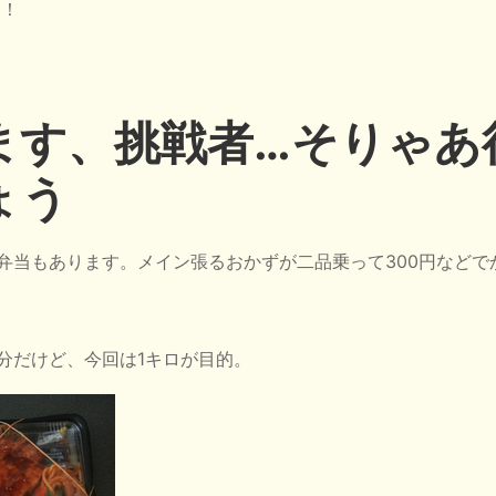
」！
ます、挑戦者…そりゃあ
ょう
弁当もあります。メイン張るおかずが二品乗って300円などで
分だけど、今回は1キロが目的。