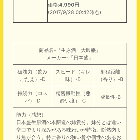
価格:
4,990円
(2017/9/28 00:42時点)
商品名-『生原酒 大吟醸』
メーカー-『日本盛』
破壊力（飲み
スピード（キレ
射程距離
ごたえ）-D
味）-B
（香り）-B
持続力（コス
精密機動性（悪
成長性-B
パ）-D
酔い度）-C
能力（感想）
日本盛生原酒の本醸造の姉貴分。妹分とは違い
辛口でより深みがある味わいが特徴。断然肉よ
り魚が合う。特に香りの強い肴や個性のあるお