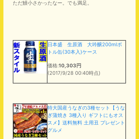
ただ鰻小さかったなー。でも満足。
日本盛 生原酒 大吟醸200mlボ
トル缶(30本入)ケース
価格:
10,303円
(2017/9/28 00:40時点)
特大国産うなぎの3種セット【うな
ぎ蒲焼き 3種入り ギフトにもオス
スメ】送料無料 土用丑 プレゼント
グルメ