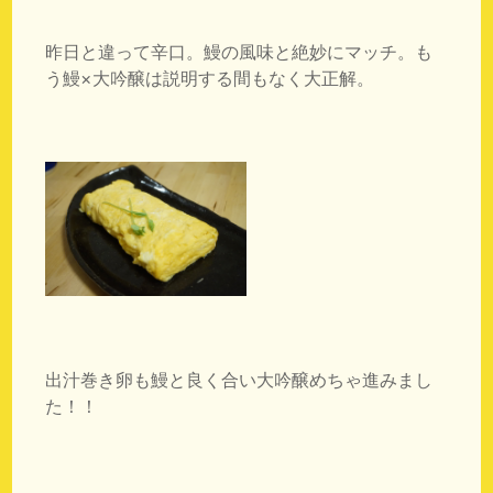
昨日と違って辛口。鰻の風味と絶妙にマッチ。も
う鰻×大吟醸は説明する間もなく大正解。
出汁巻き卵も鰻と良く合い大吟醸めちゃ進みまし
た！！