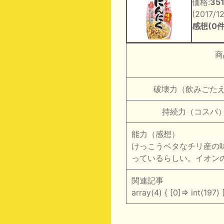
価格:
35
(2017/1
感想(0件
商
破壊力（飲みごたえ
持続力（コスパ）
能力（感想）
けっこうベタなチリ産の
っているらしい。イオン
関連記事
array(4) { [0]=> int(197) 